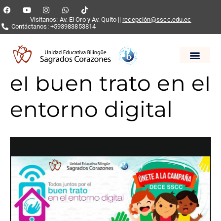
Visítanos: Av. El Oro y Av. Quito ||
recepción@sscc.edu.ec
Contáctanos: +593983853814
Todos juntos por
el buen trato en el
entorno digital