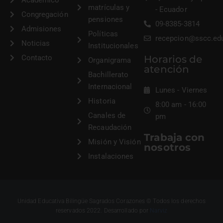
Académico
matrículas y
- Ecuador
Congregación
pensiones
09-8385-3814
Admisiones
Políticas
recepcion@sscc.ed
Noticias
Institucionales
Contacto
Horarios de
Organigrama
atención
Bachillerato
Internacional
Lunes - Viernes
Historia
8:00 am - 16:00
Canales de
pm
Recaudación
Trabaja con
Misión y Visión
nosotros
Instalaciones
Unidad Educativa Bilingüe Sagrados Corazones © Todos los derechos
reservados 2022. Desarrollado por
Narviz