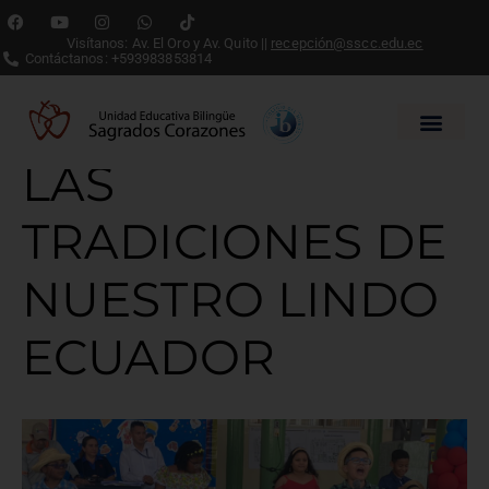
Visítanos: Av. El Oro y Av. Quito ||
recepción@sscc.edu.ec
Contáctanos: +593983853814
RESCATANDO
LAS
TRADICIONES DE
NUESTRO LINDO
ECUADOR